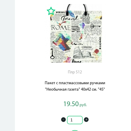
Плр 512
Пакет с пластмассовыми ручками
"Необычная газета" 40х42 см. "45"
19.50
руб.
-
+