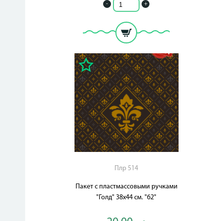
-
+
Плр 514
Пакет с пластмассовыми ручками
"Голд" 38х44 см. "62"