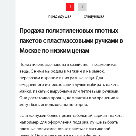
1
2
предыдущая
следующая
Продажа полиэтиленовых плотных
пакетов с пластмассовыми ручками в
Москве по низким ценам
Полиэтиленовые пакеты в хозяйстве – незаменимая
вещь. С ними мы ходим в магазин и на рынок,
перевозим и храним в них разные вещи. Для
ежедневного использования лучше выбирать пакеты-
майки, пакеты с вырубными или петлевыми ручками.
Они достаточно прочны, компактны при хранении и
могут быть использованы повторно.
Если же нужен более презентабельный вариант пакета,
например, для оформления подарка, лучше выбрать
плотные полиэтиленовые пакеты с пластиковой
ручкой. Они выпускаются в разных формах