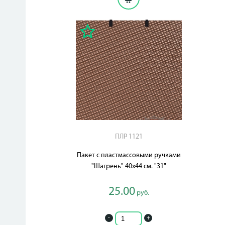
ПЛР 1121
Пакет с пластмассовыми ручками
"Шагрень" 40х44 см. "31"
25.00
руб.
-
+