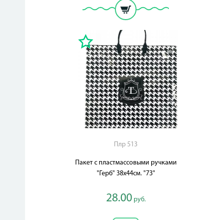
Плр 513
Пакет с пластмассовыми ручками
"Герб" 38х44см. "73"
28.00
руб.