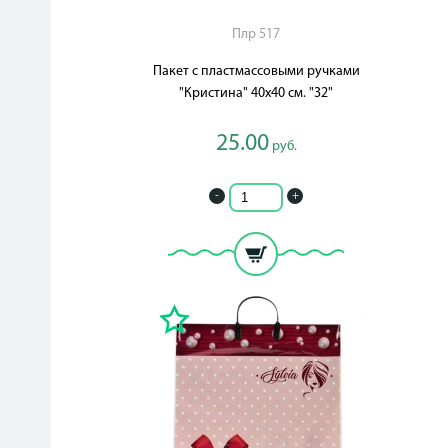
Плр 517
Пакет с пластмассовыми ручками
"Кристина" 40х40 см. "32"
25.00
руб.
-
+