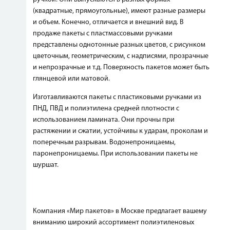
(квадратные, прямоугольные), имеют разные размеры
и объем. Конечно, отличается и внешний вид. В
продаже пакеты с пластмассовыми ручками
представлены однотонные разных цветов, с рисунком
цветочным, геометрическим, с надписями, прозрачные
и непрозрачные и т.д. Поверхность пакетов может быть
глянцевой или матовой.
Изготавливаются пакеты с пластиковыми ручками из
ПНД, ПВД и полиэтилена средней плотности с
использованием ламината. Они прочны при
растяжении и сжатии, устойчивы к ударам, проколам и
поперечным разрывам. Водонепроницаемы,
паронепроницаемы. При использовании пакеты не
шуршат.
Компания «Мир пакетов» в Москве предлагает вашему
вниманию широкий ассортимент полиэтиленовых