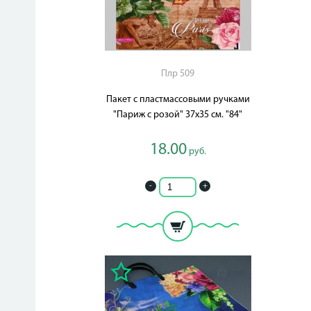
Плр 509
Пакет с пластмассовыми ручками
"Париж с розой" 37х35 см. "84"
18.00
руб.
-
+