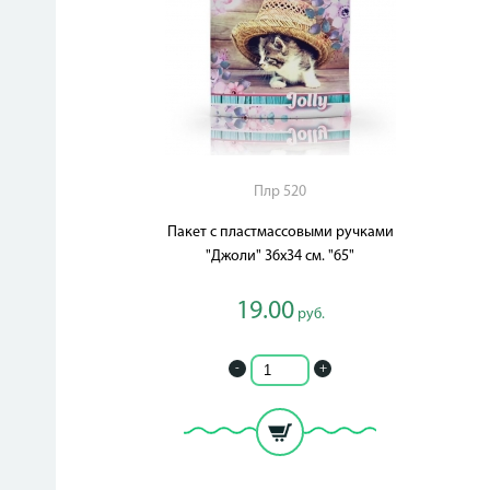
Плр 520
Пакет с пластмассовыми ручками
"Джоли" 36х34 см. "65"
19.00
руб.
-
+