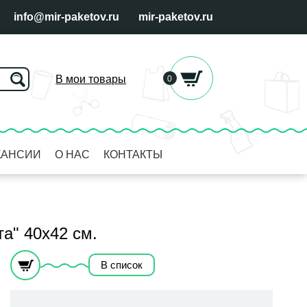
info@mir-paketov.ru
mir-paketov.ru
В мои товары
0
КАНСИИ
О НАС
КОНТАКТЫ
а" 40х42 см.
В список