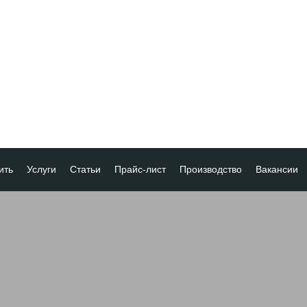
ить
Услуги
Статьи
Прайс-лист
Производство
Вакансии
а
ка платежа
ование товара
ия
 скидок