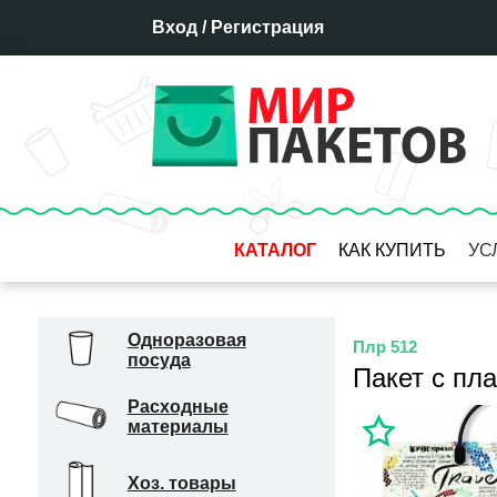
Вход
/
Регистрация
КАТАЛОГ
КАК КУПИТЬ
УС
Оплата
Доставка
Одноразовая
Плр 512
посуда
Отсрочка платежа
Пакет с пл
Бронирование товара
Расходные
материалы
Гарантия
Система скидок
Хоз. товары