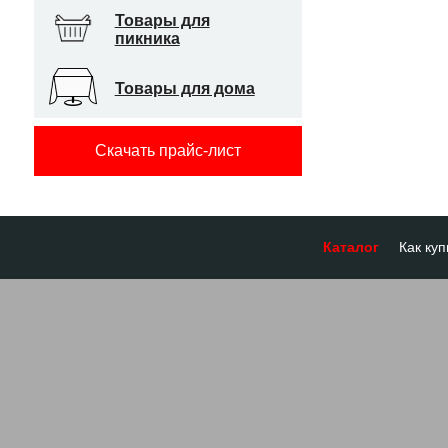
Товары для
пикника
Товары для дома
Скачать прайс-лист
Каталог
Как куп
Оплата
Доставк
Отсроч
Бронир
Гарант
Система