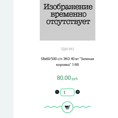
ТДМ 943
58х60/500 с/п ЭКО 40 вт "Зеленая
коровка" 1/60
80.00
руб.
-
+