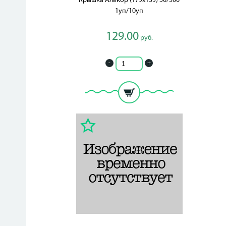
Крышка Алькор (179х139) 50/500
1уп/10уп
129.00
руб.
-
+