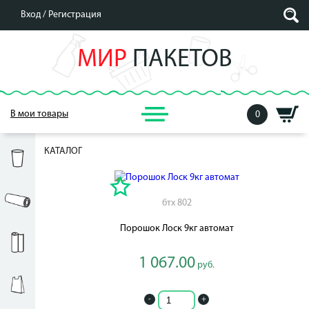
Вход /
Регистрация
МИР
ПАКЕТОВ
В мои товары
0
КАТАЛОГ
бтх 802
Порошок Лоск 9кг автомат
1 067.00
руб.
-
+