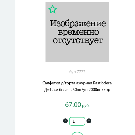
буп 7722
Салфетки д/торта ажурная Pasticciera
Д=12см белая 250шт/уп 2000шт/кор
67.00
руб.
-
+