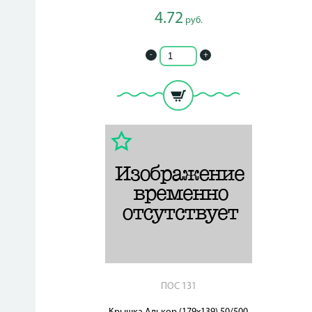
4.72
руб.
-
+
ПОС 131