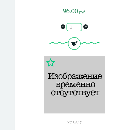
96.00
руб.
-
+
ХОЗ 647