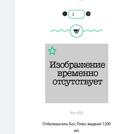
-
+
бтх 656
Отбеливатель Бос-Плюс жидкий 1200
мл.