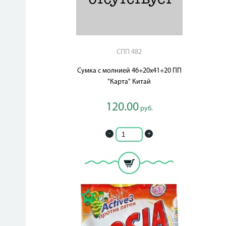
СПП 482
Сумка с молнией 46+20x41+20 ПП
"Карта" Китай
120.00
руб.
-
+