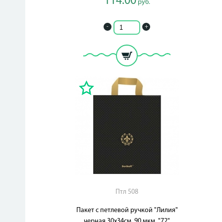
114.00
руб.
-
+
Птл 508
Пакет с петлевой ручкой "Лилия"
черная 30х34см. 90 мкм. "72"