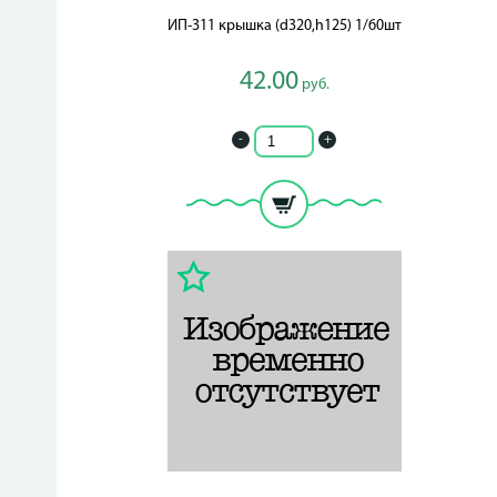
ИП-311 крышка (d320,h125) 1/60шт
42.00
руб.
-
+