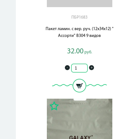
ПБР1683
Пакет ламин. с вер. руч. (12х34х12) "
Ассорти" В304 9 видов
32.00
руб.
-
+