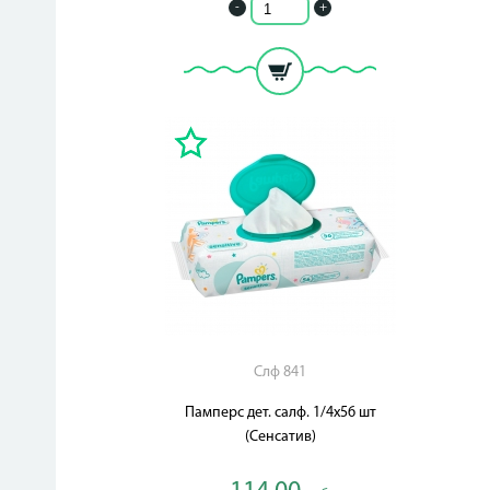
-
+
Слф 841
Памперс дет. салф. 1/4х56 шт
(Сенсатив)