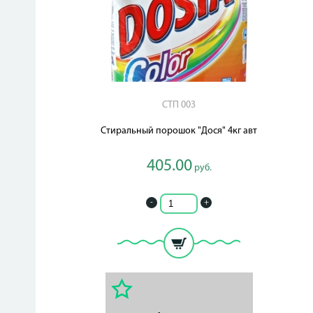
СТП 003
Стиральный порошок "Дося" 4кг авт
405.00
руб.
-
+