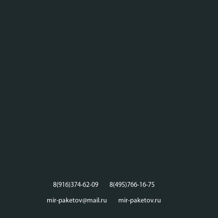
8(916)374-62-09
8(495)766-16-75
mir-paketov@mail.ru
mir-paketov.ru