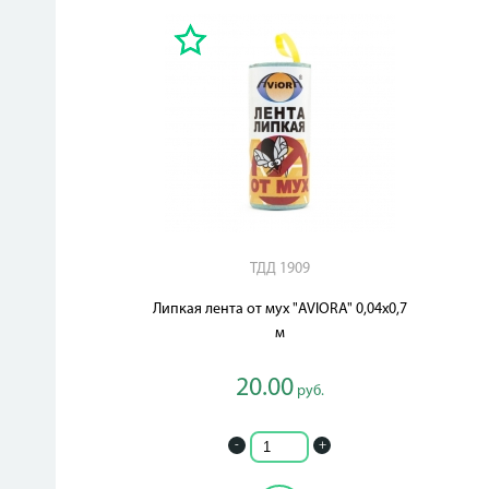
ТДД 1909
Липкая лента от мух "AVIORA" 0,04х0,7
м
20.00
руб.
-
+