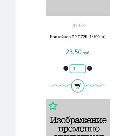
ТДУ 188
Контейнер ПР-Т-72К (1/100шт)
23.50
руб.
-
+