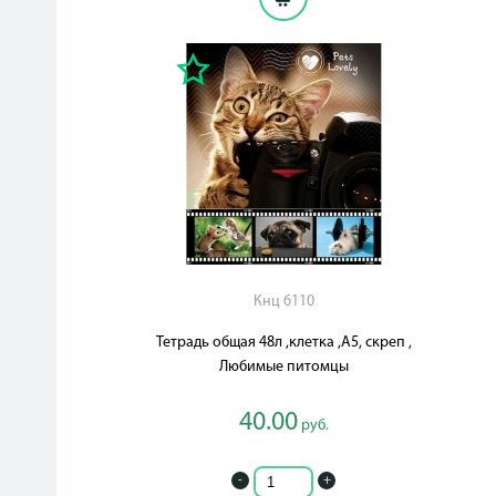
Кнц 6110
Тетрадь общая 48л ,клетка ,А5, скреп ,
Любимые питомцы
40.00
руб.
-
+