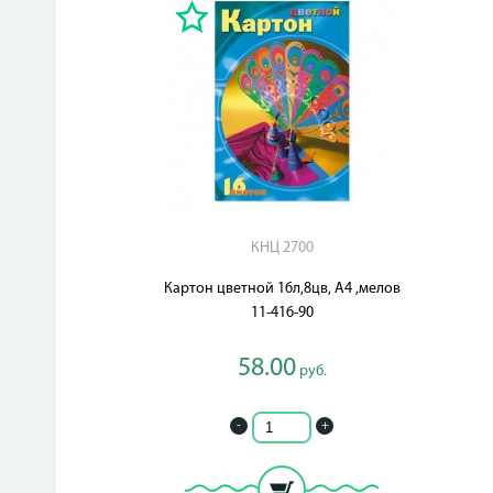
КНЦ 2700
Картон цветной 16л,8цв, А4 ,мелов
11-416-90
58.00
руб.
-
+