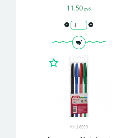
11.50
руб.
-
+
КНЦ 8059