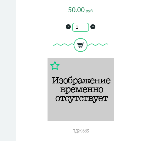
50.00
руб.
-
+
ПДЖ 665