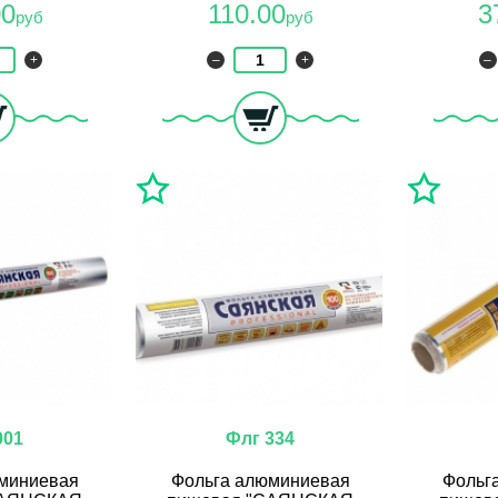
00
110.00
3
руб
руб
+
–
+
–
001
Флг 334
миниевая
Фольга алюминиевая
Фольг