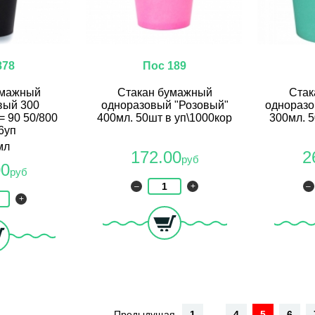
878
Пос 189
умажный
Стакан бумажный
Стак
вый 300
одноразовый "Розовый"
одноразо
= 90 50/800
400мл. 50шт в уп\1000кор
300мл. 5
6уп
мл
172.00
2
руб
00
руб
–
+
–
+
Предыдущая
1
...
4
5
6