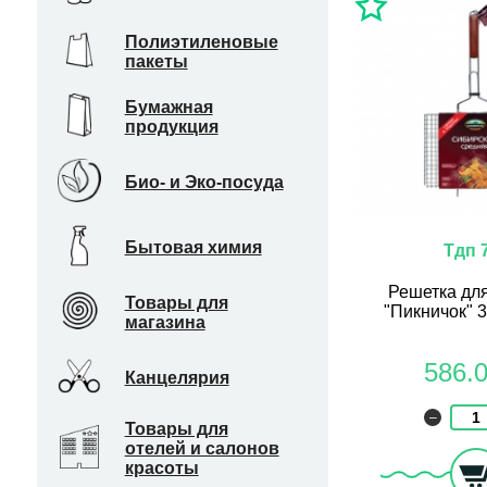
Полиэтиленовые
пакеты
Бумажная
продукция
Био- и Эко-посуда
Бытовая химия
Тдп 
Решетка дл
Товары для
"Пикничок" 
магазина
586.
Канцелярия
–
Товары для
отелей и салонов
красоты