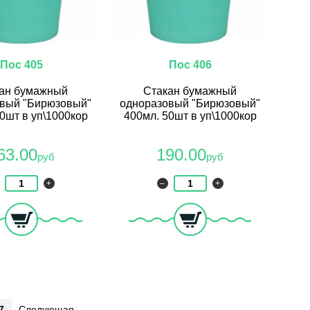
Пос 405
Пос 406
ан бумажный
Стакан бумажный
вый "Бирюзовый"
одноразовый "Бирюзовый"
0шт в уп\1000кор
400мл. 50шт в уп\1000кор
63.00
190.00
руб
руб
+
–
+
7
Следующая