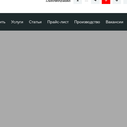
ить
Услуги
Статьи
Прайс-лист
Производство
Вакансии
а
ка платежа
ование товара
ия
 скидок