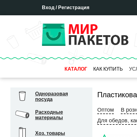
Вход
/
Регистрация
КАТАЛОГ
КАК КУПИТЬ
УС
Оплата
Доставка
Пластикова
Одноразовая
посуда
Отсрочка платежа
Бронирование товара
Оптом
В роз
Расходные
материалы
Гарантия
Для обедов, ка
Система скидок
Хоз. товары