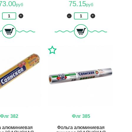
73.00
75.15
руб
руб
+
–
+
Флг 382
Флг 385
а алюминиевая
Фольга алюминиевая