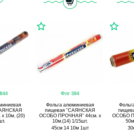
844
Флг 384
миниевая
Фольга алюминиевая
Фольг
САЯНСКАЯ
пищевая "САЯНСКАЯ
пищев
х 10м. (20)
ОСОБО ПРОЧНАЯ" 44см. х
ОСОБО П
шт.
10м.(14) 1/15шт.
50м
45см 14 10м 1шт
30