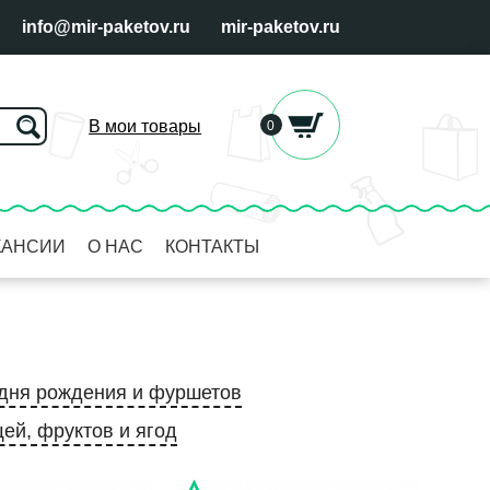
info@mir-paketov.ru
mir-paketov.ru
В мои товары
0
КАНСИИ
О НАС
КОНТАКТЫ
дня рождения и фуршетов
ей, фруктов и ягод