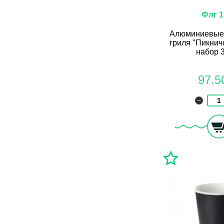
Флг 1
Алюминиевые
гриля "Пикнич
набор 
97.5
–