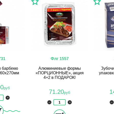
731
Флг 1557
я барбекю
Алюминиевые формы
Зубочи
360х270мм
«ПОРЦИОННЫЕ», акция
упаковк
4+2 в ПОДАРОК!
00
руб
71.20
1
руб
+
–
+
–