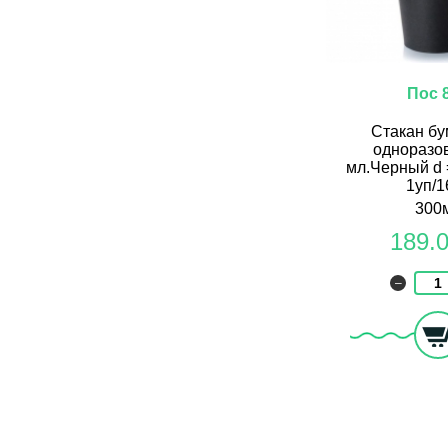
Пос 
Стакан б
одноразо
мл.Черный d 
1уп/1
300
189.
–