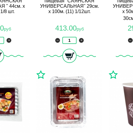
САЯНСКАЯ
пищевая "САЯНСКАЯ
пищев
 " 44см. х
УНИВЕРСАЛЬНАЯ" 29см.
УНИВЕР
 1/8 шт.
х 100м. (11) 1/12шт.
х 50м
30см
00
413.00
2
руб
руб
+
–
+
–