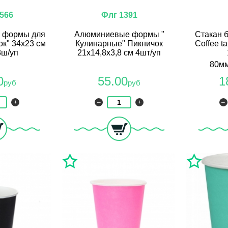
566
Флг 1391
 формы для
Алюминиевые формы "
Стакан 
ок" 34х23 см
Кулинарные" Пикничок
Coffee t
3ш/уп
21х14,8х3,8 см 4шт/уп
80мм
0
55.00
1
руб
руб
+
–
+
–