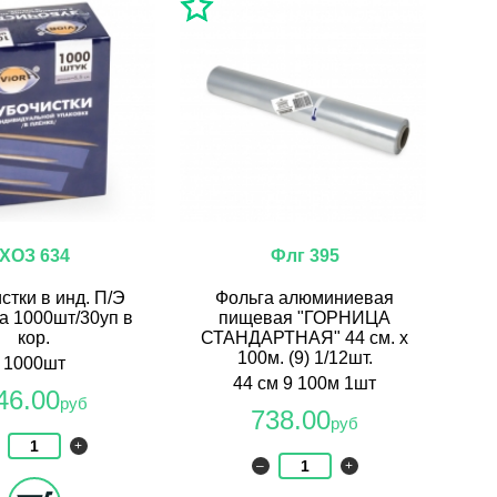
ХОЗ 634
Флг 395
стки в инд. П/Э
Фольга алюминиевая
а 1000шт/30уп в
пищевая "ГОРНИЦА
кор.
СТАНДАРТНАЯ" 44 см. х
100м. (9) 1/12шт.
1000шт
44 см 9 100м 1шт
46.00
руб
738.00
руб
+
–
+