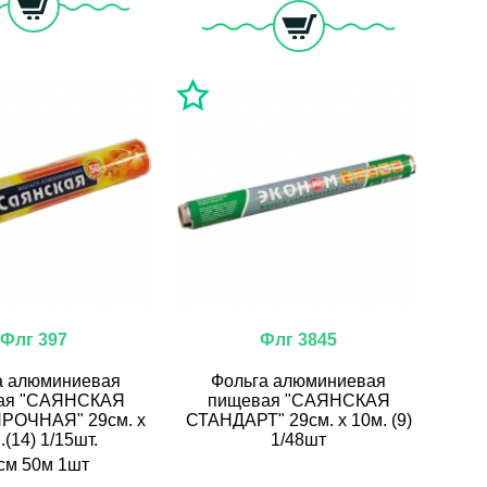
Флг 397
Флг 3845
а алюминиевая
Фольга алюминиевая
ая "САЯНСКАЯ
пищевая "САЯНСКАЯ
РОЧНАЯ" 29см. х
СТАНДАРТ" 29см. х 10м. (9)
.(14) 1/15шт.
1/48шт
см 50м 1шт