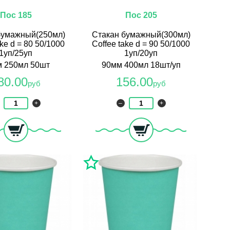
Пос 185
Пос 205
бумажный(250мл)
Стакан бумажный(300мл)
ake d = 80 50/1000
Coffee take d = 90 50/1000
1уп/25уп
1уп/20уп
 250мл 50шт
90мм 400мл 18шт/уп
80.00
156.00
руб
руб
+
–
+