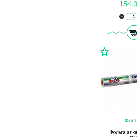
154.
–
Флг 
Фольга алю