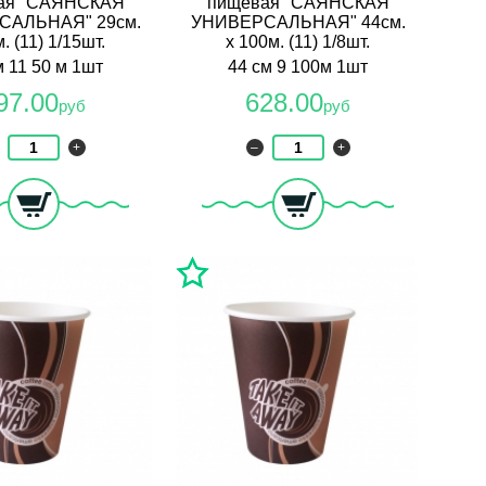
ая "САЯНСКАЯ
пищевая "САЯНСКАЯ
САЛЬНАЯ" 29см.
УНИВЕРСАЛЬНАЯ" 44см.
. (11) 1/15шт.
х 100м. (11) 1/8шт.
 11 50 м 1шт
44 см 9 100м 1шт
97.00
628.00
руб
руб
+
–
+