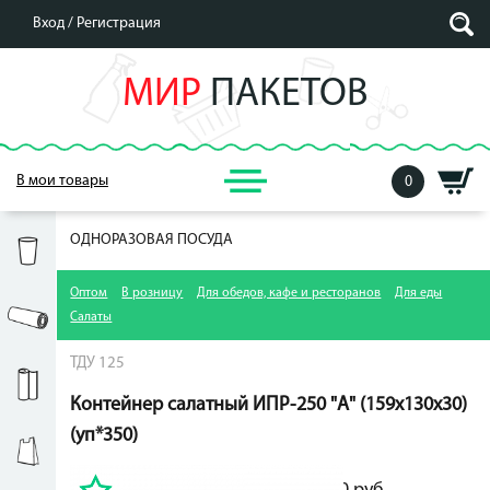
Вход /
Регистрация
МИР
ПАКЕТОВ
В мои товары
0
ОДНОРАЗОВАЯ ПОСУДА
Оптом
В розницу
Для обедов, кафе и ресторанов
Для еды
Салаты
ТДУ 125
Контейнер салатный ИПР-250 "А" (159х130х30)
(уп*350)