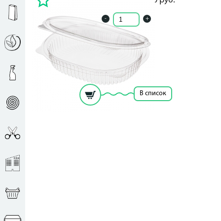
3.50
руб.
3.50
руб.
-
+
Кол-во ед. в упак.: 350
Внутренние (мм):: 159х130х30
Количество:: 1шт
Рассчитать цену за единицу
В список