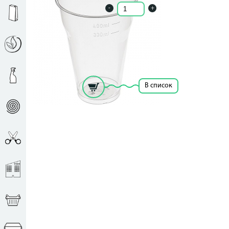
-
+
Кол-во ед. в упак.: 47
Объем: 330 мл.
Количество:: 50шт
Рассчитать цену за единицу
В список