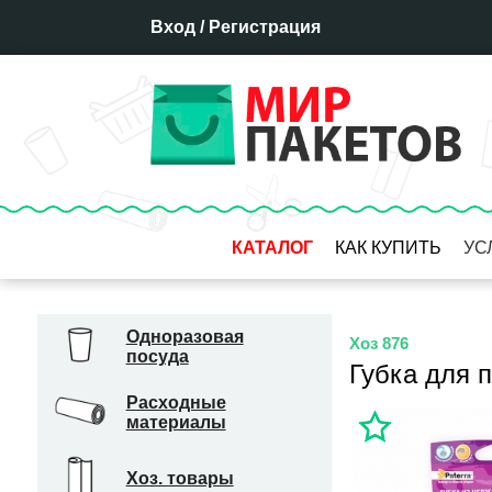
Вход
/
Регистрация
КАТАЛОГ
КАК КУПИТЬ
УС
Оплата
Доставка
Одноразовая
Хоз 876
посуда
Отсрочка платежа
Губка для п
Бронирование товара
Расходные
материалы
Гарантия
Система скидок
Хоз. товары