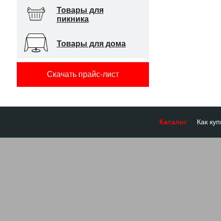
Товары для
пикника
Товары для дома
Скачать прайс-лист
Каталог
Как куп
Оплата
Доставк
Отсроч
Бронир
Гарант
Система