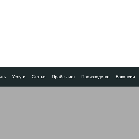
ить
Услуги
Статьи
Прайс-лист
Производство
Вакансии
а
ка платежа
ование товара
ия
 скидок