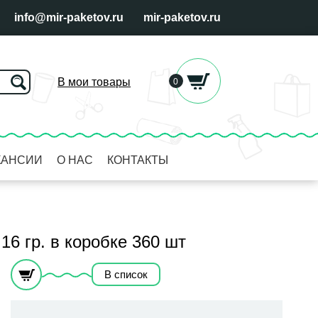
info@mir-paketov.ru
mir-paketov.ru
В мои товары
0
КАНСИИ
О НАС
КОНТАКТЫ
16 гр. в коробке 360 шт
В список