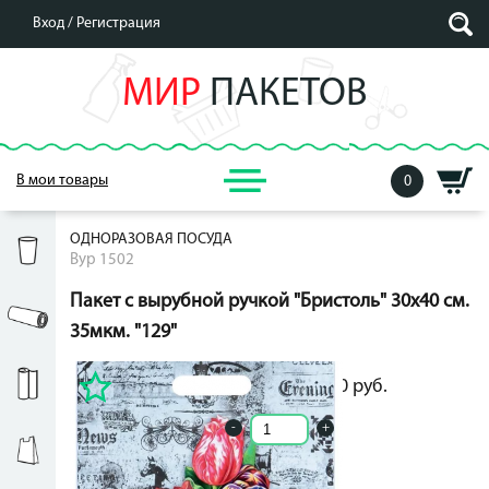
Вход /
Регистрация
МИР
ПАКЕТОВ
В мои товары
0
ОДНОРАЗОВАЯ ПОСУДА
Вур 1502
Пакет с вырубной ручкой "Бристоль" 30х40 см.
35мкм. "129"
6.00
руб.
6.00
руб.
-
+
Кол-во ед. в упак.: 0