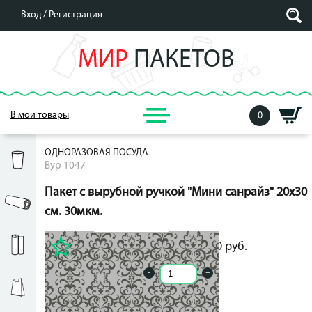
Вход /
Регистрация
МИР
ПАКЕТОВ
В мои товары
0
ОДНОРАЗОВАЯ ПОСУДА
Вур 1047
Пакет с вырубной ручкой "Мини санрайз" 20х30
см. 30мкм.
2.00
руб.
2.00
руб.
-
+
Кол-во ед. в упак.: -1