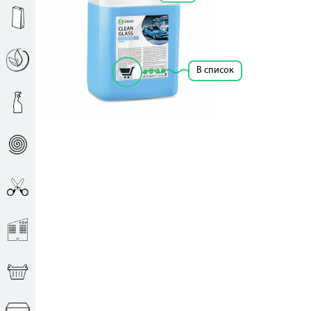
Кол-во ед. в упак.: 1
Рассчитать цену за единицу
В список