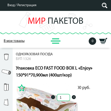
Вход /
Регистрация
МИР
ПАКЕТОВ
В мои товары
0
ОДНОРАЗОВАЯ ПОСУДА
БУП 1326
Упаковка ECO FAST FOOD BOX L «Enjoy»
150*91*70,900мл (400шт/кор)
10.00
руб.
10.00
руб.
-
+
Кол-во ед. в упак.: 0