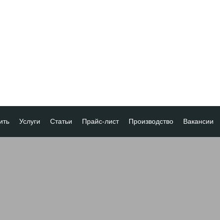
ить
Услуги
Статьи
Прайс-лист
Производство
Вакансии
а
ка платежа
ование товара
ия
 скидок