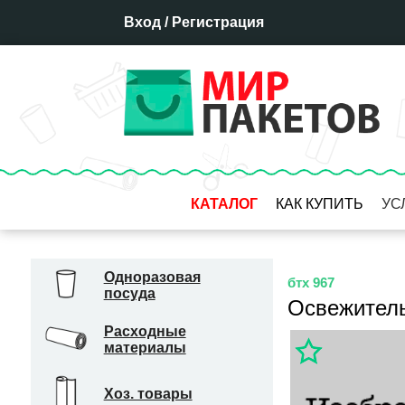
Вход
/
Регистрация
КАТАЛОГ
КАК КУПИТЬ
УС
Оплата
Доставка
Одноразовая
бтх 967
посуда
Отсрочка платежа
Освежитель
Бронирование товара
Расходные
материалы
Гарантия
Система скидок
Хоз. товары