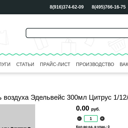
8(916)374-62-09
8(495)766-16-75
ЛУГИ
СТАТЬИ
ПРАЙС-ЛИСТ
ПРОИЗВОДСТВО
ВА
 воздуха Эдельвейс 300мл Цитрус 1/12
0.00
руб.
–
+
Кол-во ед. в упак.: 0