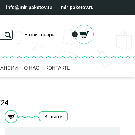
info@mir-paketov.ru
mir-paketov.ru
В мои товары
0
КАНСИИ
О НАС
КОНТАКТЫ
/24
В список