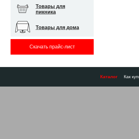
Товары для
пикника
Товары для дома
Скачать прайс-лист
Каталог
Как куп
Оплата
Доставк
Отсроч
Бронир
Гарант
Система