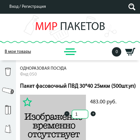
Вход /
Регистрация
МИР
ПАКЕТОВ
В мои товары
0
ОДНОРАЗОВАЯ ПОСУДА
Фнд 050
Пакет фасовочный ПВД 30*40 25мкм (500шт.уп)
483.00
руб.
483.00
руб.
-
+
Кол-во ед. в упак.: 0
Рассчитать цену за единицу