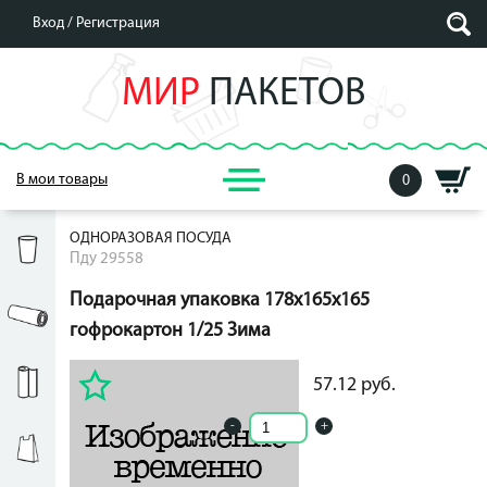
Вход /
Регистрация
МИР
ПАКЕТОВ
В мои товары
0
ОДНОРАЗОВАЯ ПОСУДА
Пду 29558
Подарочная упаковка 178х165х165
гофрокартон 1/25 Зима
57.12
руб.
57.12
руб.
-
+
Кол-во ед. в упак.: 0