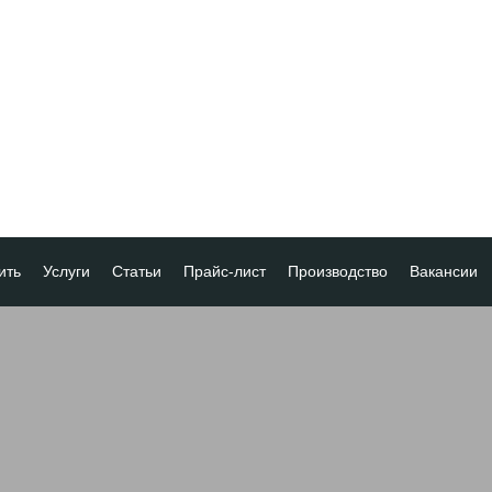
ить
Услуги
Статьи
Прайс-лист
Производство
Вакансии
а
ка платежа
ование товара
ия
 скидок