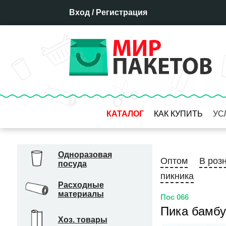
Вход
/
Регистрация
КАТАЛОГ
КАК КУПИТЬ
УС
Оплата
Доставка
Одноразовая
Оптом
В роз
посуда
Отсрочка платежа
пикника
Бронирование товара
Расходные
материалы
Гарантия
Пос 066
Система скидок
Пика бамбу
Хоз. товары