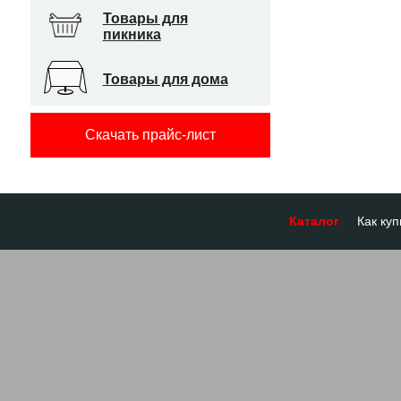
Товары для
пикника
Товары для дома
Скачать прайс-лист
Каталог
Как куп
Оплата
Доставк
Отсроч
Бронир
Гарант
Система