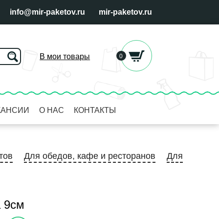
info@mir-paketov.ru
mir-paketov.ru
В мои товары
0
КАНСИИ
О НАС
КОНТАКТЫ
тов
Для обедов, кафе и ресторанов
Для
а 9см