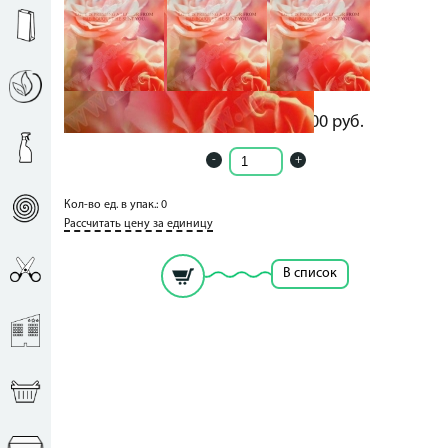
58.00
руб.
58.00
руб.
-
+
Кол-во ед. в упак.: 0
Рассчитать цену за единицу
В список