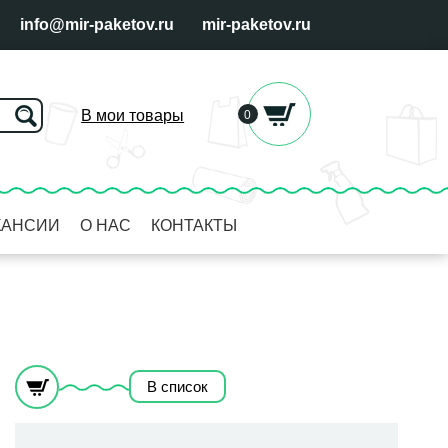
info@mir-paketov.ru
mir-paketov.ru
В мои товары
0
КАНСИИ
О НАС
КОНТАКТЫ
В список