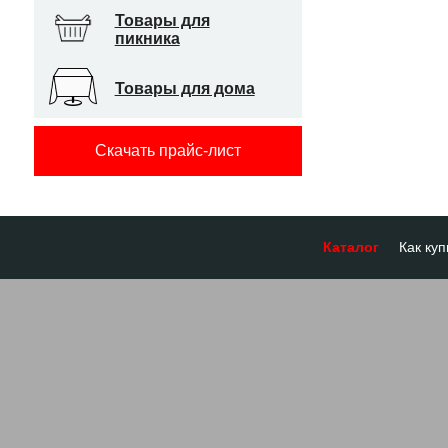
Товары для
пикника
Товары для дома
Скачать прайс-лист
Каталог
Как куп
Оплата
Доставк
Отсроч
Бронир
Гарант
Система