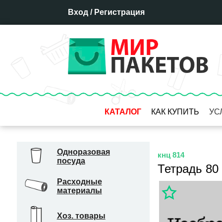
Вход
/
Регистрация
КАТАЛОГ
КАК КУПИТЬ
УС
Оплата
Доставка
Одноразовая
кнц 814
посуда
Отсрочка платежа
Тетрадь 80 
Бронирование товара
Расходные
материалы
Гарантия
Система скидок
Хоз. товары