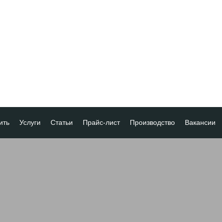
ить
Услуги
Статьи
Прайс-лист
Производство
Вакансии
а
ка платежа
ование товара
ия
 скидок