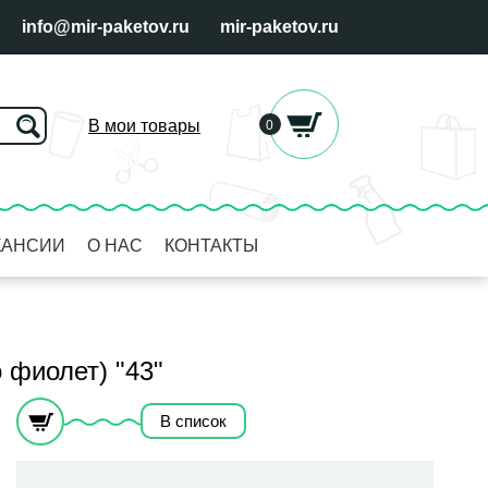
info@mir-paketov.ru
mir-paketov.ru
В мои товары
0
КАНСИИ
О НАС
КОНТАКТЫ
 фиолет) "43"
В список