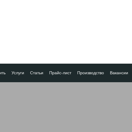
ить
Услуги
Статьи
Прайс-лист
Производство
Вакансии
а
ка платежа
ование товара
ия
 скидок