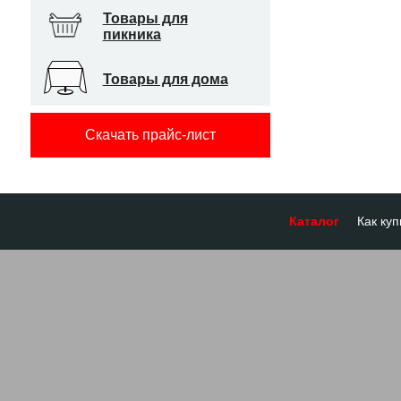
Товары для
пикника
Товары для дома
Скачать прайс-лист
Каталог
Как куп
Оплата
Доставк
Отсроч
Бронир
Гарант
Система