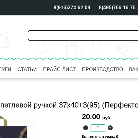
8(916)374-62-09
8(495)766-16-75
ЛУГИ
СТАТЬИ
ПРАЙС-ЛИСТ
ПРОИЗВОДСТВО
ВА
 петлевой ручкой 37х40+3(95) (Перфекто
20.00
руб.
–
+
Кол-во ед. в упак.: 0