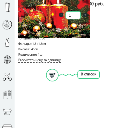
15.00
руб.
15.00
руб.
-
+
Кол-во ед. в упак.: 1
Ширина:: 38см
Толщина (мкн): 60
Фальцы:: 1.5+1.5см
Высота:: 45см
Количество:: 1шт
Рассчитать цену за единицу
В список