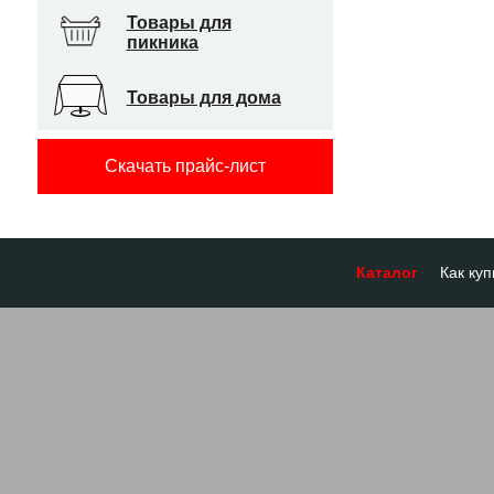
Товары для
пикника
Товары для дома
Скачать прайс-лист
Каталог
Как куп
Оплата
Доставк
Отсроч
Бронир
Гарант
Система