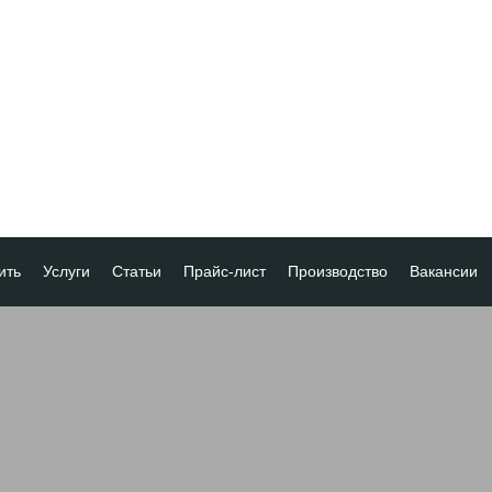
ить
Услуги
Статьи
Прайс-лист
Производство
Вакансии
а
ка платежа
ование товара
ия
 скидок