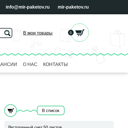
info@mir-paketov.ru
mir-paketov.ru
В мои товары
0
КАНСИИ
О НАС
КОНТАКТЫ
В список
Ресторанный счет 50 листов.