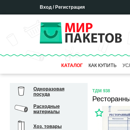
Вход
/
Регистрация
КАТАЛОГ
КАК КУПИТЬ
УС
Оплата
Доставка
Одноразовая
ТДМ 938
посуда
Отсрочка платежа
Ресторанны
Бронирование товара
Расходные
материалы
Гарантия
Система скидок
Хоз. товары