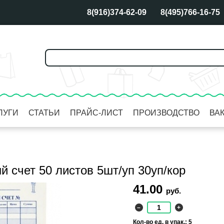
8(916)374-62-09
8(495)766-16-75
ЛУГИ
СТАТЬИ
ПРАЙС-ЛИСТ
ПРОИЗВОДСТВО
ВА
й счет 50 листов 5шт/уп 30уп/кор
41.00
руб.
–
+
Кол-во ед. в упак.: 5