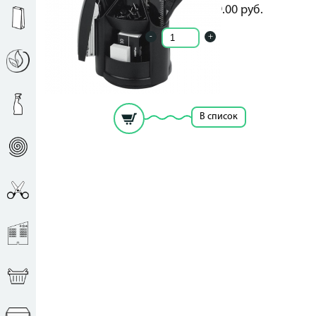
169.00
руб.
169.00
руб.
-
+
Кол-во ед. в упак.: 0
Рассчитать цену за единицу
В список