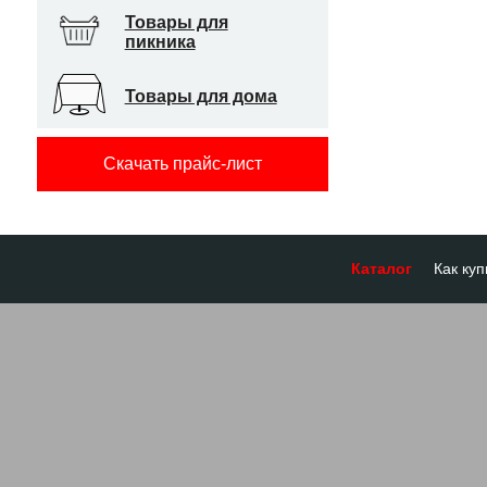
Товары для
пикника
Товары для дома
Скачать прайс-лист
Каталог
Как куп
Оплата
Доставк
Отсроч
Бронир
Гарант
Система