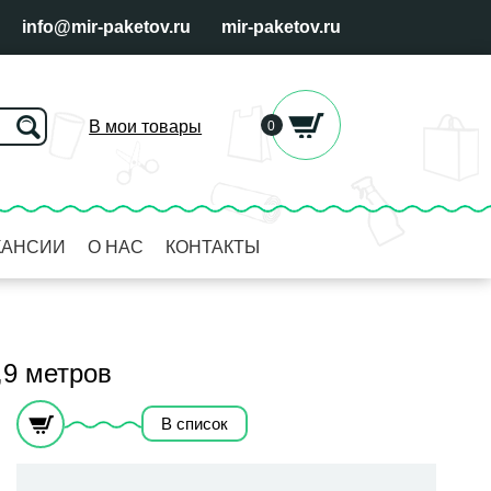
info@mir-paketov.ru
mir-paketov.ru
В мои товары
0
КАНСИИ
О НАС
КОНТАКТЫ
,9 метров
В список