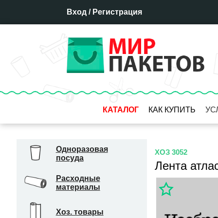
Вход
/
Регистрация
КАТАЛОГ
КАК КУПИТЬ
УС
Оплата
Доставка
Одноразовая
ХОЗ 3052
посуда
Отсрочка платежа
Лента атла
Бронирование товара
Расходные
материалы
Гарантия
Система скидок
Хоз. товары