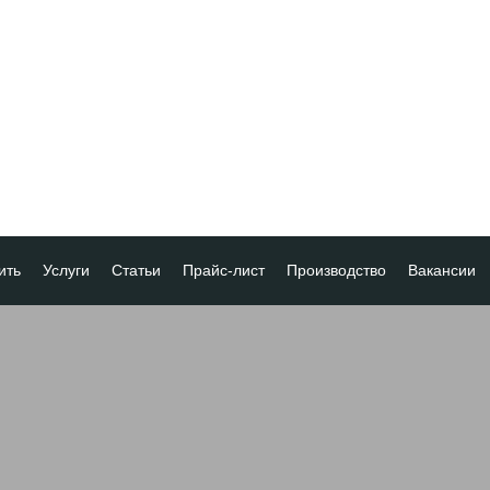
ить
Услуги
Статьи
Прайс-лист
Производство
Вакансии
а
ка платежа
ование товара
ия
 скидок