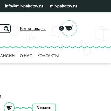
info@mir-paketov.ru
mir-paketov.ru
В мои товары
0
КАНСИИ
О НАС
КОНТАКТЫ
 .
В список