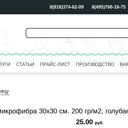
8(916)374-62-09
8(495)766-16-75
ЛУГИ
СТАТЬИ
ПРАЙС-ЛИСТ
ПРОИЗВОДСТВО
ВА
ницу
икрофибра 30х30 см. 200 гр/м2, голубая
25.00
руб.