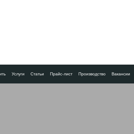
ить
Услуги
Статьи
Прайс-лист
Производство
Вакансии
а
ка платежа
ование товара
ия
 скидок