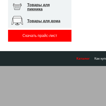
Товары для
пикника
Товары для дома
Скачать прайс-лист
Каталог
Как куп
Оплата
Доставк
Отсроч
Бронир
Гарант
Система