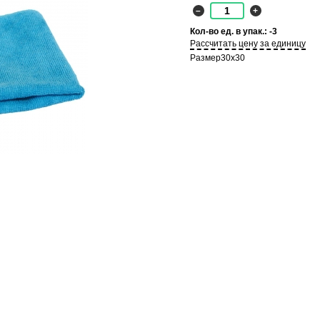
–
+
Кол-во ед. в упак.: -3
Рассчитать цену за единицу
Размер
30х30