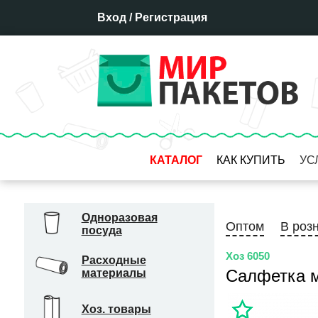
Вход
/
Регистрация
КАТАЛОГ
КАК КУПИТЬ
УС
Оплата
Доставка
Одноразовая
Оптом
В роз
посуда
Отсрочка платежа
Бронирование товара
Хоз 6050
Расходные
Салфетка м
материалы
Гарантия
Система скидок
Хоз. товары