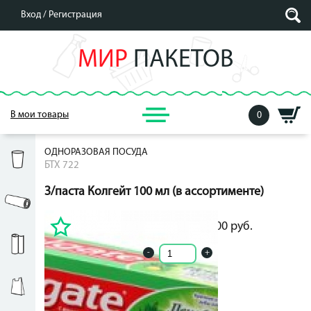
Вход /
Регистрация
МИР
ПАКЕТОВ
В мои товары
0
ОДНОРАЗОВАЯ ПОСУДА
БТХ 722
З/паста Колгейт 100 мл (в ассортименте)
62.00
руб.
62.00
руб.
-
+
Кол-во ед. в упак.: -1
Объем: 100мл
Количество:: 1шт